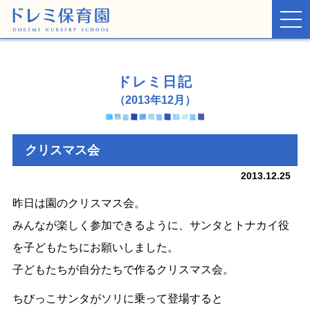
TOP
ドレミ日記
お知らせ
（2013年12月）
ドレミ日記
クリスマス会
保育園の生活
2013.12.25
施設・環境
昨日は園のクリスマス会。
みんなが楽しく参加できるように、サンタとトナカイ役
入園案内
を子どもたちにお願いしました。
子どもたちが自分たちで作るクリスマス会。
ちびっこサンタがソリに乗って登場すると