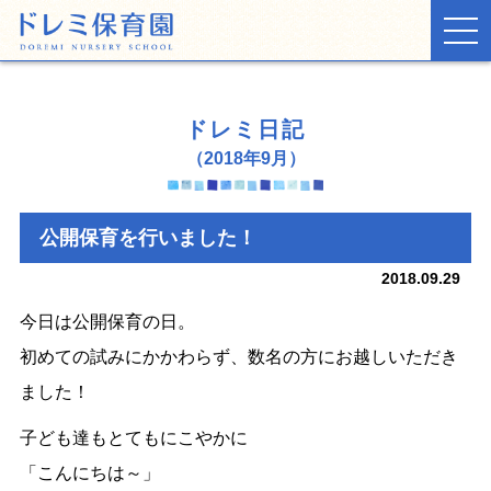
TOP
ドレミ日記
お知らせ
（2018年9月）
ドレミ日記
公開保育を行いました！
保育園の生活
2018.09.29
施設・環境
今日は公開保育の日。
初めての試みにかかわらず、数名の方にお越しいただき
入園案内
ました！
子ども達もとてもにこやかに
「こんにちは～」