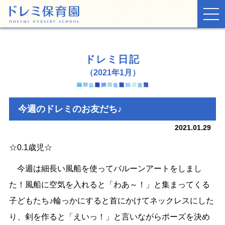
TOP
ドレミ日記
お知らせ
（2021年1月）
ドレミ日記
今週のドレミのお友だち♪
保育園の生活
2021.01.29
施設・環境
☆0.1歳児☆
入園案内
今週は細長い風船を使ってバルーンアートをしまし
た！風船に空気を入れると「わあ～！」と集まってくる
子どもたち♪輪っかにすると首にかけてネックレスにした
り、剣を作ると「えいっ！」と言いながらポーズを決め