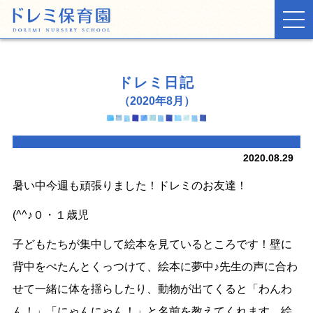
TOP
ドレミ日記
お知らせ
（2020年8月）
ドレミ日記
2020.08.29
保育園の生活
暑い中今週も頑張りました！ドレミのお友達！
施設・環境
(^^♪０・１歳児
入園案内
子どもたちが集中して絵本を見ているところです！壁に
背中をぺたんとくっつけて、絵本に夢中♪先生の声に合わ
せて一緒に体を揺らしたり、動物が出てくると「わんわ
ん！」「にゃんにゃん！」と名前を教えてくれます。絵